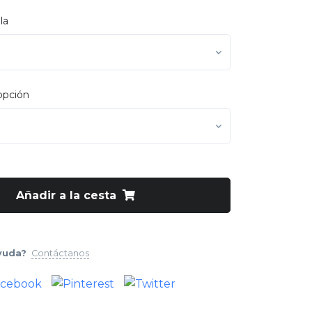
la
opción
Añadir a la cesta
yuda?
Contáctanos