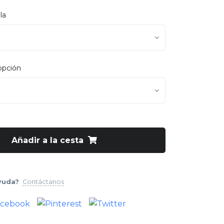
la
opción
Añadir a la cesta
yuda?
Contáctanos