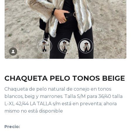
CHAQUETA PELO TONOS BEIGE
Chaqueta de pelo natural de conejo en tonos
blancos, beig y marrones. Talla S/M para 36/40 talla
L-XL 42/44 LA TALLA s/m está en preventa; ahora
mismo no está disponible
Precio: